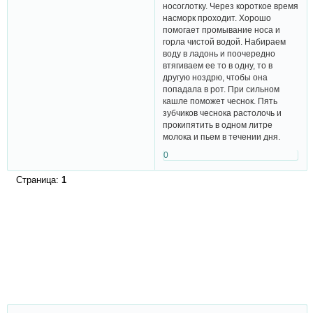
носоглотку. Через короткое время
насморк проходит. Хорошо
помогает промывание носа и
горла чистой водой. Набираем
воду в ладонь и поочередно
втягиваем ее то в одну, то в
другую ноздрю, чтобы она
попадала в рот. При сильном
кашле поможет чеснок. Пять
зубчиков чеснока растолочь и
прокипятить в одном литре
молока и пьем в течении дня.
0
Страница:
1