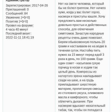
Администратор
Нет на свете человека, который
Зарегистрирован
: 2017-04-26
бы не болел гриппом. Нет ничего
Приглашений:
0
хуже, когда у вас болит горло,
Сообщений:
84
насморк и приступы кашля. Хочу
Уважение:
[+0/-0]
предложить вам несколько
Позитив:
[+0/-0]
довольно простых и действенных
Провел на форуме:
способа, для облегчения
4 часа 40 минут
Последний визит:
симптомов. Зачастую народные
2022-11-11 18:41:19
рецепты очень даже помогают.
Берем обыкновенную полынь 20
грамм и настаиваем ее на водке в
течении суток. Настойку пить
нужно за 15 минут перед едой 3
раза в день, по 100 грамм. Еще
один совет - насыпаем сухую
горчицу в носки и ходим так
целый день. Компрессы из
натертого хрена накладывают
сзади на шею, а на грудь
прикладывают шерстяную
материю, пропитанную смесью
из столового уксуса, оливкового
масла и камфорного, чтобы
облегчить дыхание. При
насморке вдыхают нюхательный
табак, так, чтобы он попадал в