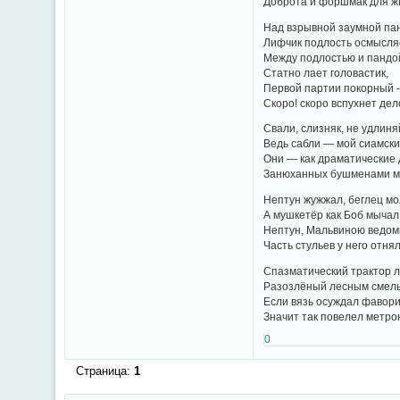
Доброта и форшмак для ж
Над взрывной заумной па
Лифчик подлость осмысля
Между подлостью и пандо
Статно лает головастик,
Первой партии покорный 
Скоро! скоро вспухнет дел
Свали, слизняк, не удлиня
Ведь сабли — мой сиамский
Они — как драматические
Занюханных бушменами ма
Нептун жужжал, беглец мо
А мушкетёр как Боб мычал
Нептун, Мальвиною ведом
Часть стульев у него отнял
Спазматический трактор 
Разозлёный лесным смель
Если вязь осуждал фавори
Значит так повелел метро
0
Страница:
1