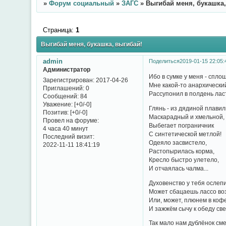
»
Форум социальный
»
ЗАГС
»
Выгибай меня, букашка,
Страница:
1
Выгибай меня, букашка, выгибай!
admin
Поделиться
2019-01-15 22:05:
Администратор
Ибо в сумке у меня - спло
Зарегистрирован
: 2017-04-26
Мне какой-то анархически
Приглашений:
0
Рассупонил в полдень ласт
Сообщений:
84
Уважение:
[+0/-0]
Глянь - из дядиной плавил
Позитив:
[+0/-0]
Маскарадный и хмельной,
Провел на форуме:
Выбегает пограничник
4 часа 40 минут
С синтетической метлой!
Последний визит:
Одеяло засвистело,
2022-11-11 18:41:19
Растопырилась корма,
Кресло быстро улетело,
И отчаялась чалма...
Духовенство у тебя ослеп
Может сбацаешь лассо во
Или, может, плюнем в кофе
И зажжём сычу к обеду св
Так мало нам дублёнок см