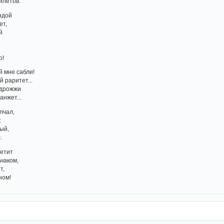
илетов.
ндой
ет,
й
-
о!
й мне сабли!
 раритет...
 дрожжи
нжет...
лчал,
:
ый,
.
летит
чаком,
т,
ном!