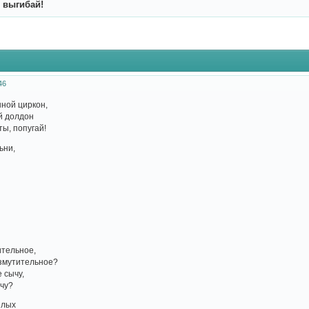
 выгибай!
46
шной циркон,
й долдон
ы, попугай!
ьни,
ительное,
змутительное?
 сычу,
ечу?
елых