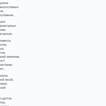
ирпичи
емногословных
чи,
ословным...
чаги
арикатурных
аки,
атурным...
ромиссы
рплю,
уху
плю,
своей землянки,
тет!
ом банке -
ет...
раною,
ой лисой,
ловою,
ной!
х дуэтов,
пор,