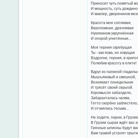
Приносит чуть помятый во
И мощность, суть дождино
И маклер, дворянинов мозг
Красота моя сопливая,
Вероломная, драчливая
Нуклеином укрупнённая
И опорой угнетённая...
Моя терния скребущая
Ты - как язва, но зовущая
Вздрогни, терния, в хрипо
Полюбив красоту в плите!
Вдруг из папиной гладильн
Мышъяковый и смешной,
Возникает понедельник
И трясёт своей серьгой.
Коромысло забалдело,
Забарахталась чалма,
Гетто скорбно заблестело
И отчаялась тесьма...
Не ходите, парни, в Грузи
В Грузии сырая ждёт вас 
Грязные шпионы будут вас
Вам травой устроят прыти