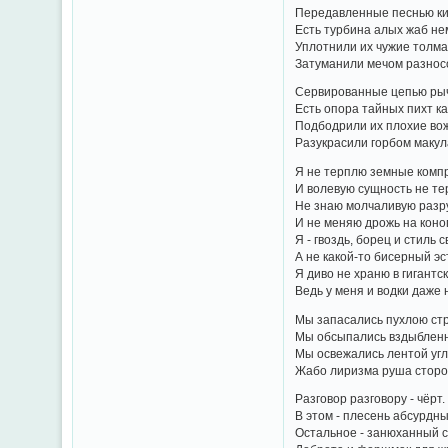
Передавленные песнью к
Есть турбина алых жаб н
Уплотнили их чужие толма
Затуманили мечом разнос
Сервированные цепью ры
Есть опора тайных пихт к
Подбодрили их плохие вож
Разукрасили горбом макул
Я не терплю земные комп
И волевую сущность не те
Не знаю молчаливую разр
И не меняю дрожь на коно
Я - гвоздь, борец и стиль 
А не какой-то бисерный эс
Я диво не храню в гигантск
Ведь у меня и водки даже н
Мы запасались пухлою ст
Мы обсыпались вздыбленн
Мы освежались лентой уг
Жабо лиризма руша сторо
Разговор разговору - чёрт.
В этом - плесень абсурдны
Остальное - занюханный с