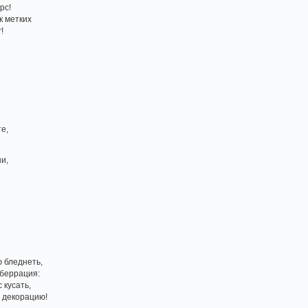
рс!
к метких
!
те,
и,
,
ю бледнеть,
аберрация:
 кусать,
 декорацию!