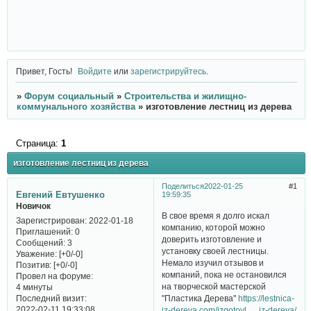
Привет, Гость!
Войдите
или
зарегистрируйтесь
.
»
Форум социальный
»
Строительства и жилищно-
коммунального хозяйства
»
изготовление лестниц из дерева
Страница:
1
изготовление лестниц из дерева
Поделиться
2022-01-25
1
Евгений Евтушенко
19:59:35
Новичок
В свое время я долго искал
Зарегистрирован
: 2022-01-18
компанию, которой можно
Приглашений:
0
доверить изготовление и
Сообщений:
3
установку своей лестницы.
Уважение:
[+0/-0]
Немало изучил отзывов и
Позитив:
[+0/-0]
компаний, пока не остановился
Провел на форуме:
на творческой мастерской
4 минуты
Последний визит:
"Пластика Дерева"
https://lestnica-
2022-02-11 19:33:08
iz-dereva.com/izgotovl … iz-dereva/