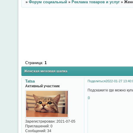
»
Форум социальный
»
Реклама товаров и услуг
»
Жен
Страница:
1
Женская меховая шапка
Tatsa
Поделиться
2022-01-27 13:40:
Активный участник
Подскажите где можно куп
0
Зарегистрирован
: 2021-07-05
Приглашений:
0
Сообщений:
34