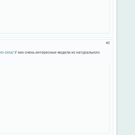
2
om-zima/
У них очень интересные модели из натурального