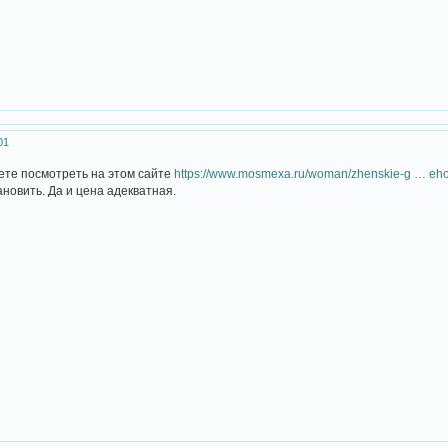
01
ете посмотреть на этом сайте
https://www.mosmexa.ru/woman/zhenskie-g … eh
ановить. Да и цена адекватная.