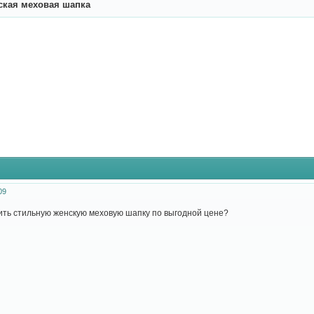
ская меховая шапка
09
ить стильную женскую меховую шапку по выгодной цене?